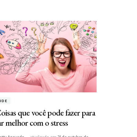
ÚDE
oisas que você pode fazer para
ar melhor com o stress
atty Azevedo
atualizado em
21 de outubro de