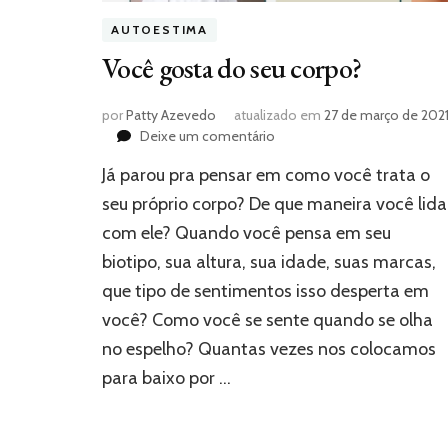
AUTOESTIMA
Você gosta do seu corpo?
por
Patty Azevedo
atualizado em
27 de março de 202
em
Deixe um comentário
Você
Já parou pra pensar em como você trata o
gosta
do
seu próprio corpo? De que maneira você lida
seu
com ele? Quando você pensa em seu
corpo?
biotipo, sua altura, sua idade, suas marcas,
que tipo de sentimentos isso desperta em
você? Como você se sente quando se olha
no espelho? Quantas vezes nos colocamos
para baixo por …