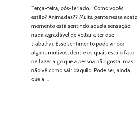
Insatisfação
Terça-feira, pós-feriado… Como vocês
no
trabalho
estão? Animadas?? Muita gente nesse exat
adoece?
momento está sentindo aquela sensação
nada agradável de voltar a ter que
trabalhar. Esse sentimento pode vir por
alguns motivos, dentre os quais está o fato
de fazer algo que a pessoa não gosta, mas
não vê como sair daquilo. Pode ser, ainda,
que a …