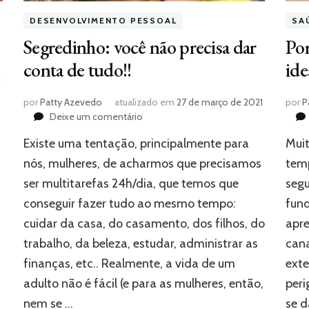
DESENVOLVIMENTO PESSOAL
SA
Segredinho: você não precisa dar
Por
conta de tudo!!
ide
1
por
Patty Azevedo
atualizado em
27 de março de 2021
por
P
em
Deixe um comentário
Segredinho:
Existe uma tentação, principalmente para
Muit
você
não
nós, mulheres, de acharmos que precisamos
temp
precisa
ser multitarefas 24h/dia, que temos que
seg
dar
conseguir fazer tudo ao mesmo tempo:
fun
conta
de
cuidar da casa, do casamento, dos filhos, do
apre
tudo!!
trabalho, da beleza, estudar, administrar as
cana
finanças, etc.. Realmente, a vida de um
exte
adulto não é fácil (e para as mulheres, então,
peri
nem se …
se d