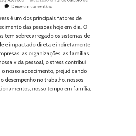
em
Deixe um comentário
5
ress é um dos principais fatores de
Coisas
que
cimento das pessoas hoje em dia. O
você
ss tem sobrecarregado os sistemas de
pode
e e impactado direta e indiretamente
fazer
para
mpresas, as organizações, as famílias.
lidar
ossa vida pessoal, o stress contribui
melhor
com
 o nosso adoecimento, prejudicando
o
so desempenho no trabalho, nossos
stress
cionamentos, nosso tempo em família,