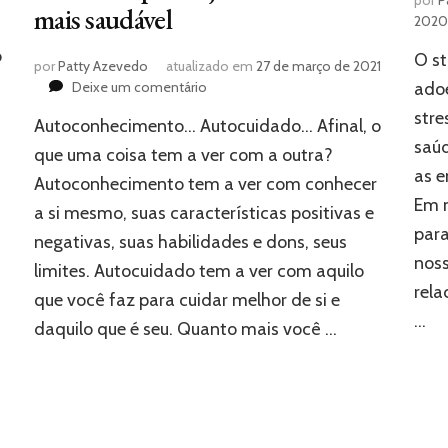
mais saudável
2020
o
O st
por
Patty Azevedo
atualizado em
27 de março de 2021
em
Deixe um comentário
adoe
Autocuidado:
stre
Autoconhecimento… Autocuidado… Afinal, o
o
saúd
que
que uma coisa tem a ver com a outra?
isso
as e
Autoconhecimento tem a ver com conhecer
tem
Em n
a si mesmo, suas características positivas e
a
para
ver
negativas, suas habilidades e dons, seus
com
nos
limites. Autocuidado tem a ver com aquilo
autoconhecimento
rela
e
que você faz para cuidar melhor de si e
como
…
daquilo que é seu. Quanto mais você …
isso
pode
ajudar
você
a
ser