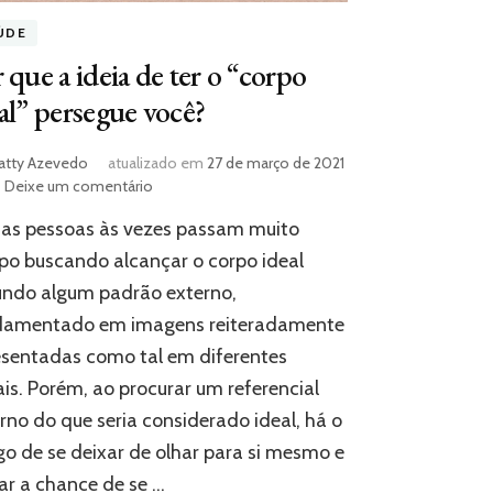
ÚDE
 que a ideia de ter o “corpo
al” persegue você?
atty Azevedo
atualizado em
27 de março de 2021
em
Deixe um comentário
Por
as pessoas às vezes passam muito
que
a
o buscando alcançar o corpo ideal
ideia
undo algum padrão externo,
de
damentado em imagens reiteradamente
ter
o
sentadas como tal em diferentes
“corpo
is. Porém, ao procurar um referencial
ideal”
persegue
rno do que seria considerado ideal, há o
você?
go de se deixar de olhar para si mesmo e
ar a chance de se …