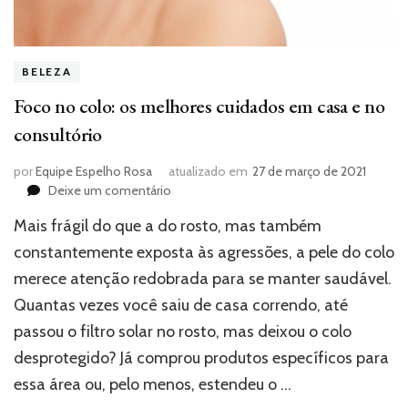
BELEZA
Foco no colo: os melhores cuidados em casa e no
consultório
por
Equipe Espelho Rosa
atualizado em
27 de março de 2021
em
Deixe um comentário
Foco
Mais frágil do que a do rosto, mas também
no
colo:
constantemente exposta às agressões, a pele do colo
os
merece atenção redobrada para se manter saudável.
melhores
Quantas vezes você saiu de casa correndo, até
cuidados
em
passou o filtro solar no rosto, mas deixou o colo
casa
desprotegido? Já comprou produtos específicos para
e
no
essa área ou, pelo menos, estendeu o …
consultório