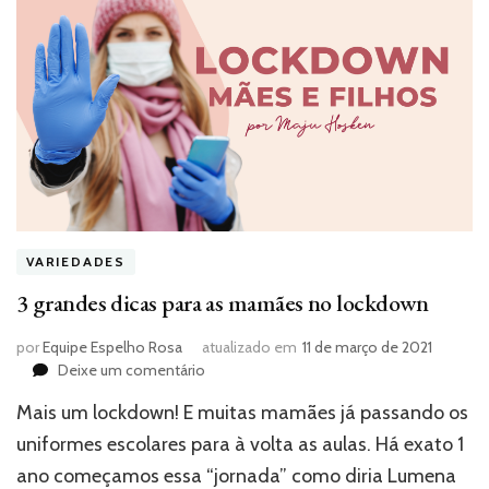
VARIEDADES
3 grandes dicas para as mamães no lockdown
por
Equipe Espelho Rosa
atualizado em
11 de março de 2021
em
Deixe um comentário
3
Mais um lockdown! E muitas mamães já passando os
grandes
dicas
uniformes escolares para à volta as aulas. Há exato 1
para
ano começamos essa “jornada” como diria Lumena
as