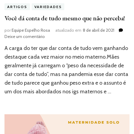
ARTIGOS
VARIEDADES
Você dá conta de tudo mesmo que não perceba!
por
Equipe Espelho Rosa
atualizado em
8 de abril de 2021
em
Deixe um comentário
Você
A carga do ter que dar conta de tudo vem ganhando
dá
conta
destaque cada vez maior no meio materno.Mães
de
geralmente já carregam o “peso da necessidade de
tudo
dar conta de tudo”, mas na pandemia esse dar conta
mesmo
que
de tudo parece que ganhou peso extra e o assunto é
não
um dos mais abordados nos igs maternos e …
perceba!