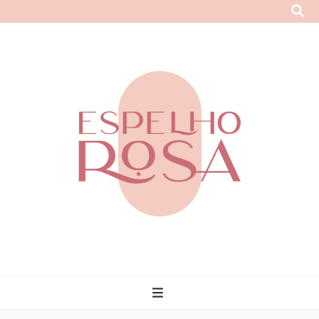
Espelho Rosa
Enxergue a mulher poderosa que você é!