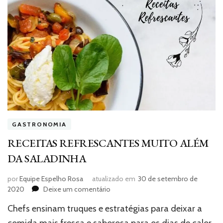
GASTRONOMIA
RECEITAS REFRESCANTES MUITO ALÉM
DA SALADINHA
por
Equipe Espelho Rosa
atualizado em
30 de setembro de
em
2020
Deixe um comentário
RECEITAS
Chefs ensinam truques e estratégias para deixar a
REFRESCANTES
MUITO
comida mais fresca e saborosa para os dias de calor,