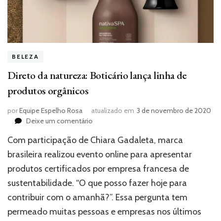
BELEZA
Direto da natureza: Boticário lança linha de
produtos orgânicos
por
Equipe Espelho Rosa
atualizado em
3 de novembro de 2020
em
Deixe um comentário
Direto
Com participação de Chiara Gadaleta, marca
da
natureza:
brasileira realizou evento online para apresentar
Boticário
produtos certificados por empresa francesa de
lança
sustentabilidade. “O que posso fazer hoje para
linha
de
contribuir com o amanhã?”. Essa pergunta tem
produtos
permeado muitas pessoas e empresas nos últimos
orgânicos