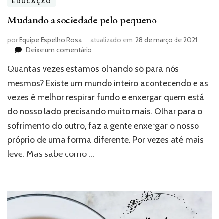
EDUCAÇÃO
Mudando a sociedade pelo pequeno
por
Equipe Espelho Rosa
atualizado em
28 de março de 2021
em
Deixe um comentário
Mudando
Quantas vezes estamos olhando só para nós
a
sociedade
mesmos? Existe um mundo inteiro acontecendo e as
pelo
vezes é melhor respirar fundo e enxergar quem está
pequeno
do nosso lado precisando muito mais. Olhar para o
sofrimento do outro, faz a gente enxergar o nosso
próprio de uma forma diferente. Por vezes até mais
leve. Mas sabe como …