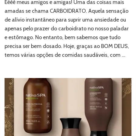
Éééé meus amigos e amigas! Uma das coisas mais
Marcas
LOW
amadas se chama CARBOIDRATO. Aquela sensação
CARB
de alívio instantâneo para suprir uma ansiedade ou
de
apenas pelo prazer do carboidrato no nosso paladar
Brasília,
do
e estômago. No entanto, bem sabemos que tudo
almoço
precisa ser bem dosado. Hoje, graças ao BOM DEUS,
ao
lanchinho
temos várias opções de comidas saudáveis, com …