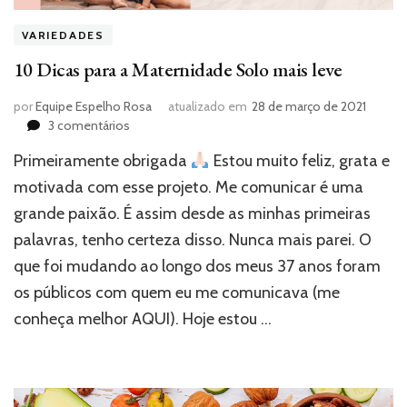
VARIEDADES
10 Dicas para a Maternidade Solo mais leve
por
Equipe Espelho Rosa
atualizado em
28 de março de 2021
em
3 comentários
10
Primeiramente obrigada
Estou muito feliz, grata e
Dicas
para
motivada com esse projeto. Me comunicar é uma
a
grande paixão. É assim desde as minhas primeiras
Maternidade
palavras, tenho certeza disso. Nunca mais parei. O
Solo
mais
que foi mudando ao longo dos meus 37 anos foram
leve
os públicos com quem eu me comunicava (me
conheça melhor AQUI). Hoje estou …